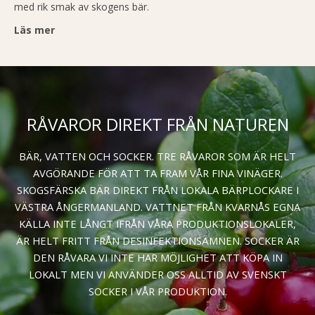
med rik smak av skogens bär.
Läs mer
RÅVAROR DIREKT FRÅN NATUREN
BÄR, VATTEN OCH SOCKER. TRE RÅVAROR SOM ÄR HELT
AVGÖRANDE FÖR ATT TA FRAM VÅR FINA VINÄGER.
SKOGSFÄRSKA BÄR DIREKT FRÅN LOKALA BÄRPLOCKARE I
VÄSTRA ÅNGERMANLAND. VATTNET FRÅN KVARNÅS EGNA
KÄLLA INTE LÅNGT IFRÅN VÅRA PRODUKTIONSLOKALER,
ÄR HELT FRITT FRÅN DESINFEKTIONSÄMNEN. SOCKER ÄR
DEN RÅVARA VI INTE HAR MÖJLIGHET ATT KÖPA IN
LOKALT MEN VI ANVÄNDER OSS ALLTID AV SVENSKT
SOCKER I VÅR PRODUKTION.